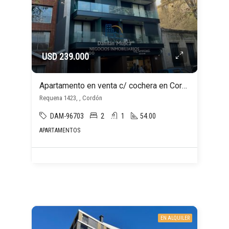
USD 239.000
Apartamento en venta c/ cochera en Cordón
Requena 1423, , Cordón
DAM-96703
2
1
54.00
APARTAMENTOS
EN ALQUILER