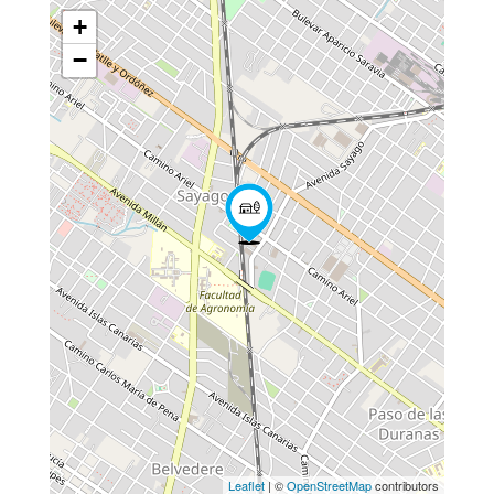
+
−
Leaflet
| ©
OpenStreetMap
contributors